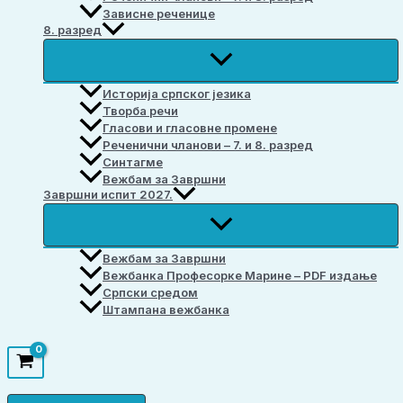
Зависне реченице
8. разред
Историја српског језика
Творба речи
Гласови и гласовне промене
Реченични чланови – 7. и 8. разред
Синтагме
Вежбам за Завршни
Завршни испит 2027.
Вежбам за Завршни
Вежбанка Професорке Марине – PDF издање
Српски средом
Штампана вежбанка