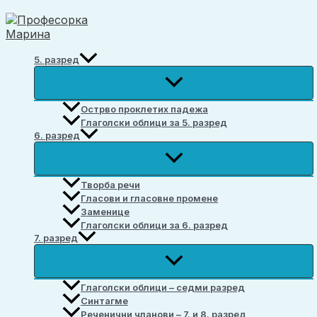
Пређи
на
садржај
5. разред
Острво проклетих падежа
Глаголски облици за 5. разред
6. разред
Творба речи
Гласови и гласовне промене
Заменице
Глаголски облици за 6. разред
7. разред
Глаголски облици – седми разред
Синтагме
Реченични чланови – 7. и 8. разред