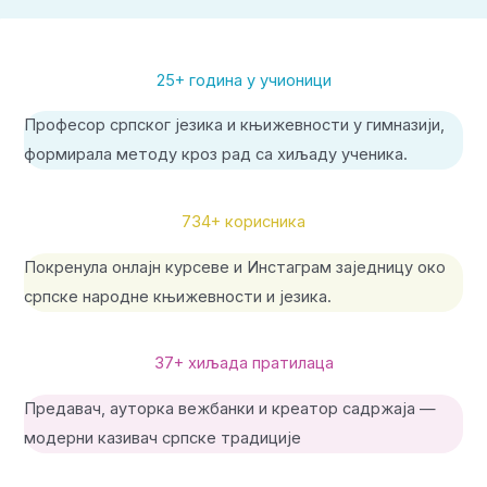
25+ година у учионици
Професор српског језика и књижевности у гимназији,
формирала методу кроз рад са хиљаду ученика.
734+ корисника
Покренула онлајн курсеве и Инстаграм заједницу око
српске народне књижевности и језика.
37+ хиљада пратилаца
Предавач, ауторка вежбанки и креатор садржаја —
модерни казивач српске традиције