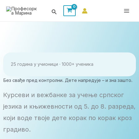
Пређи
Претрага
на
садржај
25 година у учионици · 1000+ ученика
Без свађе пред контролни. Дете напредује – и зна зашто.
Курсеви и вежбанке за учење српског
језика и књижевности од 5. до 8. разреда,
који воде твоје дете корак по корак кроз
градиво.