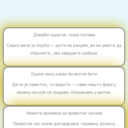
Домаћи задатак траје сатима
Свако вече је борба — дете не разуме, ви не умете да
објасните, све завршите свађом.
Оцене нису какве би могле бити
Дете је паметно, то видите — само нешто фали у
начину на који се градиво објашњава у школи.
Немате времена за приватне часове
Приватни час значи договарање термина, вожња,