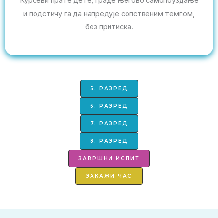
Курсеви прате дете, граде његово самопоуздање
и подстичу га да напредује сопственим темпом,
без притиска.
5. РАЗРЕД
6. РАЗРЕД
7. РАЗРЕД
8. РАЗРЕД
ЗАВРШНИ ИСПИТ
ЗАКАЖИ ЧАС