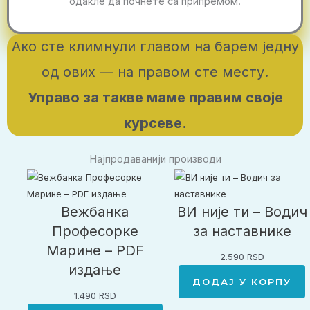
одакле да почнете са припремом.
Ако сте климнули главом на барем једну
од ових — на правом сте месту.
Управо за такве маме правим своје
курсеве.
Најпродаванији производи
Вежбанка
ВИ није ти – Водич
Професорке
за наставнике
Марине – PDF
2.590
RSD
издање
ДОДАЈ У КОРПУ
1.490
RSD