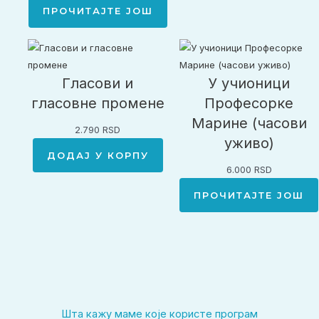
ПРОЧИТАЈТЕ ЈОШ
Гласови и
У учионици
гласовне промене
Професорке
Марине (часови
2.790
RSD
уживо)
ДОДАЈ У КОРПУ
6.000
RSD
ПРОЧИТАЈТЕ ЈОШ
Шта кажу маме које користе програм