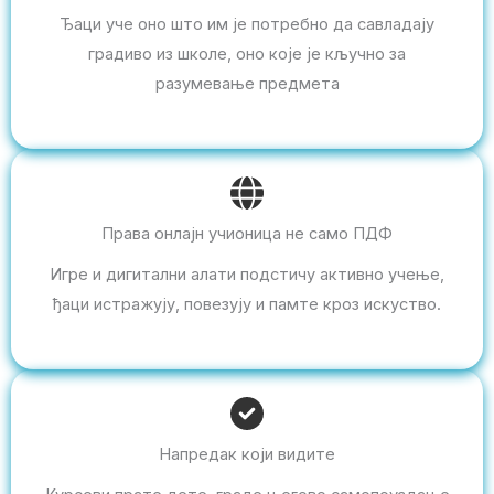
Ђаци уче оно што им је потребно да савладају
градиво из школе, оно које је кључно за
разумевање предмета
Права онлајн учионица не само ПДФ
Игре и дигитални алати подстичу активно учење,
ђаци истражују, повезују и памте кроз искуство.
Напредак који видите