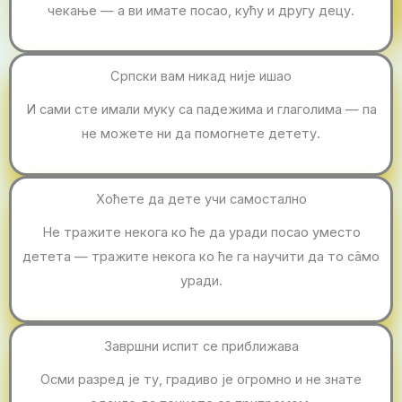
чекање — а ви имате посао, кућу и другу децу.
Српски вам никад није ишао
И сами сте имали муку са падежима и глаголима — па
не можете ни да помогнете детету.
Хоћете да дете учи самостално
Не тражите некога ко ће да уради посао уместо
детета — тражите некога ко ће га научити да то сâмо
уради.
Завршни испит се приближава
Осми разред је ту, градиво је огромно и не знате