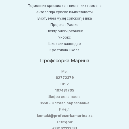
Појмовник српских лингвистичких термина
Антологија српске књижевности
Виртуелни музеј српског језика
Пројекат Растко
Електронски речници
Унбокс
Школски календар
Креативна школа
Професорка Марина
МБ:
62772379
ПИБ:
107481795
Шифра делатности:
8559 - Остало образовање
Имејл:
kontakt@profesorkamarina.rs
Телефон:
+38162332531