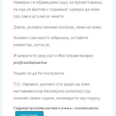
Намерно га објављујем сада, за прелиставање,
па кад се вратим с годишњег одмора да знам
где сам и шта ми је чинити.
Дакле, уколико некоме послужи, нема на чему.
Уколико сам нешто забрљала, оставите
коментар, хитно је.
И запратите овај сајт и Инстаграм профил
profesorkamarina
Надам се да ће послужити.
П.С. Наравно, уколико сте један од оних
наставника који бесомучно копи/пејстују
планове сваке године, занемарите ову поруку.
Садржаји програма наставе и учења – основна школа
ПРЕУЗМИ