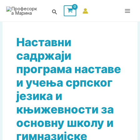
Пређи
Претрага
на
садржај
Наставни
садржаји
програма наставе
и учења српског
језика и
књижевности за
основну школу и
гимназијске