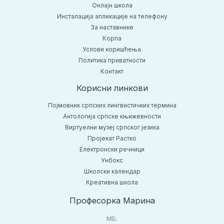
Онлајн школа
Инсталација апликације на телефону
За наставнике
Корпа
Услови коришћења
Политика приватности
Контакт
Корисни линкови
Појмовник српских лингвистичких термина
Антологија српске књижевности
Виртуелни музеј српског језика
Пројекат Растко
Електронски речници
Унбокс
Школски календар
Креативна школа
Професорка Марина
МБ: