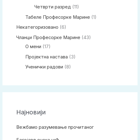
Четврти разред
(11)
Табеле Професорке Марине
(1)
Некатегоризовано
(6)
Чланци Професорке Марине
(43)
О мени
(17)
Пројектна настава
(3)
Ученички радови
(8)
Најновији
Вежбамо разумевање прочитаног
Богојављенска ноћ