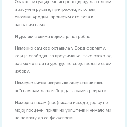
Овакве ситуације ме испровоцирају да седнем
и засучем рукаве, претражим, ископам,
сложим, уредим, проверим сто пута и
направим сама.
И
делим
с свима којима је потребно.
Намерно сам све оставила у Ворд формату,
који је слободан за преузимање, тако свако од
вас може и да га уређује по својој вољи и свом
избору.
Намерно нисам направила оперативни план,
већ сам вам дала избор да га сами креирате.
Намерно нисам (пре)писала исходе, јер су по
мојој процени, прилично уопштени и нимало ми
не помажу да се фокусирам.