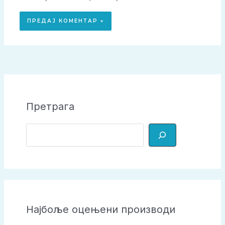
Претрага
П
р
е
т
р
а
Најбоље оцењени производи
г