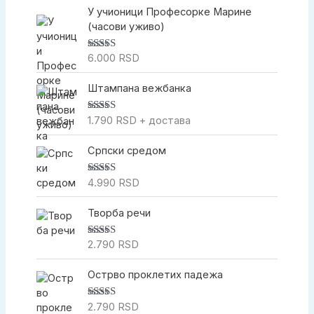
а
У учионици Професорке Марине
(часови уживо)
6.000
RSD
Оцењено са
5.00
од 5
Штампана вежбанка
1.790
RSD
+ достава
Оцењено са
5.00
од 5
Српски средом
4.990
RSD
Оцењено са
5.00
од 5
Творба речи
2.790
RSD
Оцењено са
5.00
од 5
Острво проклетих падежа
2.790
RSD
Оцењено са