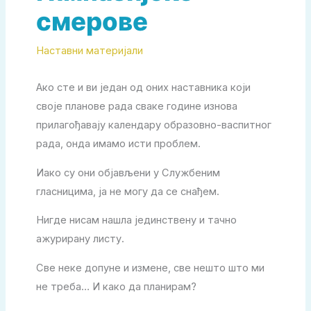
смерове
Наставни материјали
Ако сте и ви један од оних наставника који
своје планове рада сваке године изнова
прилагођавају календару образовно-васпитног
рада, онда имамо исти проблем.
Иако су они објављени у Службеним
гласницима, ја не могу да се снађем.
Нигде нисам нашла јединствену и тачно
ажурирану листу.
Све неке допуне и измене, све нешто што ми
не треба… И како да планирам?