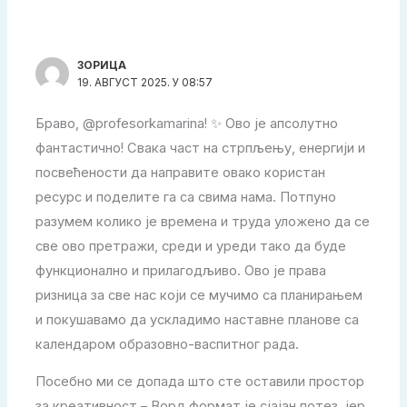
ЗОРИЦА
19. АВГУСТ 2025. У 08:57
Браво, @profesorkamarina! ✨ Ово је апсолутно
фантастично! Свака част на стрпљењу, енергији и
посвећености да направите овако користан
ресурс и поделите га са свима нама. Потпуно
разумем колико је времена и труда уложено да се
све ово претражи, среди и уреди тако да буде
функционално и прилагодљиво. Ово је права
ризница за све нас који се мучимо са планирањем
и покушавамо да ускладимо наставне планове са
календаром образовно-васпитног рада.
Посебно ми се допада што сте оставили простор
за креативност – Ворд формат је сјајан потез, јер