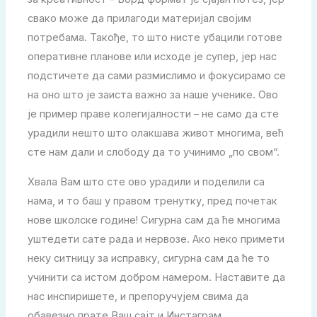
свако може да прилагоди материјал својим
потребама. Такође, то што нисте убацили готове
оперативне планове или исходе је супер, јер нас
подстичете да сами размислимо и фокусирамо се
на оно што је заиста важно за наше ученике. Ово
је пример праве колегијалности – не само да сте
урадили нешто што олакшава живот многима, већ
сте нам дали и слободу да то учинимо „по свом“.
Хвала Вам што сте ово урадили и поделили са
нама, и то баш у правом тренутку, пред почетак
нове школске године! Сигурна сам да ће многима
уштедети сате рада и нервозе. Ако неко примети
неку ситницу за исправку, сигурна сам да ће то
учинити са истом добром намером. Наставите да
нас инспиришете, и препоручујем свима да
обавезно прате Ваш сајт и Инстаграм