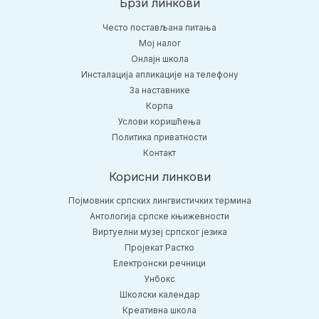
Брзи линкови
Често постављана питања
Moj налог
Онлајн школа
Инсталација апликације на телефону
За наставнике
Корпа
Услови коришћења
Политика приватности
Контакт
Корисни линкови
Појмовник српских лингвистичких термина
Антологија српске књижевности
Виртуелни музеј српског језика
Пројекат Растко
Електронски речници
Унбокс
Школски календар
Креативна школа