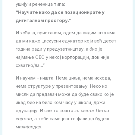
ушију и реченица типа:
“Научите како да се позиционирате у
дигиталном простору.”
И хоћу ја, пристанем, одем да видим шта има
да ми каже ,,искусни едукатор који већ десет
година ради у предузетништву, а био је
најмање СЕО у некој корпорацији, док није
схватио/ла…”
И научим – ништа. Нема циља, нема исхода,
нема структуре у презентовању. Неко ко
мисли да предавач може да буде свако ко је
икад био на било ком часу у школи, држи
едукацију. И све то кошта
ко светог Петра
кајгана
, а теби само још то фали да будеш
милијардер
.