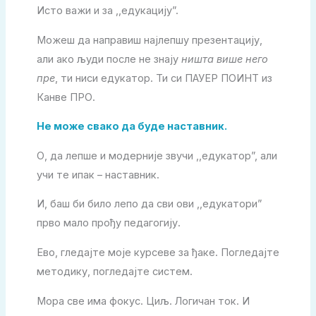
Исто важи и за ,,едукацију”.
Можеш да направиш најлепшу презентацију,
али ако људи после не знају
ништа више него
пре
, ти ниси едукатор. Ти си ПАУЕР ПОИНТ из
Канве ПРО.
Не може свако да буде наставник.
О, да лепше и модерније звучи ,,едукатор”, али
учи те ипак – наставник.
И, баш би било лепо да сви ови ,,едукатори”
прво мало прођу педагогију.
Ево, гледајте моје курсеве за ђаке. Погледајте
методику, погледајте систем.
Мора све има фокус. Циљ. Логичан ток. И