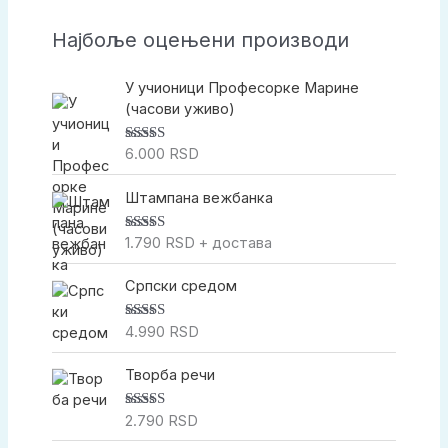
а
Најбоље оцењени производи
г
а
У учионици Професорке Марине
(часови уживо)
6.000
RSD
Оцењено са
5.00
од 5
Штампана вежбанка
1.790
RSD
+ достава
Оцењено са
5.00
од 5
Српски средом
4.990
RSD
Оцењено са
5.00
од 5
Творба речи
2.790
RSD
Оцењено са
5.00
од 5