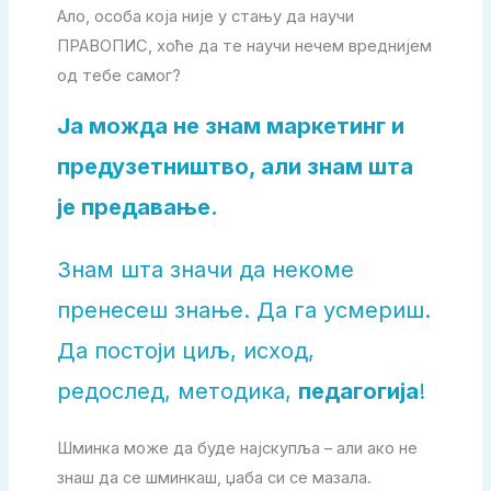
Ало, особа која није у стању да научи
ПРАВОПИС, хоће да те научи нечем вреднијем
од тебе самог?
Ја можда не знам маркетинг и
предузетништво, али знам шта
је предавање.
Знам шта значи да некоме
пренесеш знање. Да га усмериш.
Да постоји циљ, исход,
редослед, методика,
педагогија
!
Шминка може да буде најскупља – али ако не
знаш да се шминкаш, џаба си се мазала.