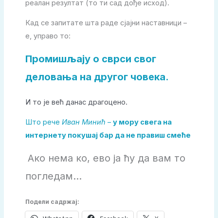
реалан резултат (то ти сад дође исход).
Кад се запитате шта раде сјајни наставници –
е, управо то:
Промишљају о сврси свог
деловања на другог човека.
И то је већ данас драгоцено.
Што рече
Иван Минић
–
у мору свега на
интернету покушај бар да не правиш смеће
Ако нема ко, ево ја ћу да вам то
погледам…
Подели садржај: