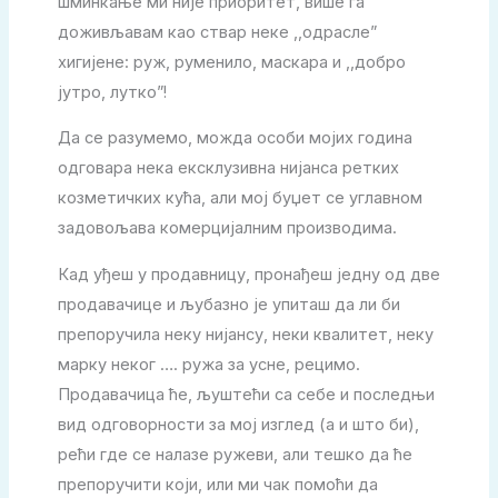
шминкање ми није приоритет, више га
доживљавам као ствар неке ,,одрасле”
хигијене: руж, руменило, маскара и ,,добро
јутро, лутко”!
Да се разумемо, можда особи мојих година
одговара нека ексклузивна нијанса ретких
козметичких кућа, али мој буџет се углавном
задовољава комерцијалним производима.
Кад уђеш у продавницу, пронађеш једну од две
продавачице и љубазно је упиташ да ли би
препоручила неку нијансу, неки квалитет, неку
марку неког …. ружа за усне, рецимо.
Продавачица ће, љуштећи са себе и последњи
вид одговорности за мој изглед (а и што би),
рећи где се налазе ружеви, али тешко да ће
препоручити који, или ми чак помоћи да