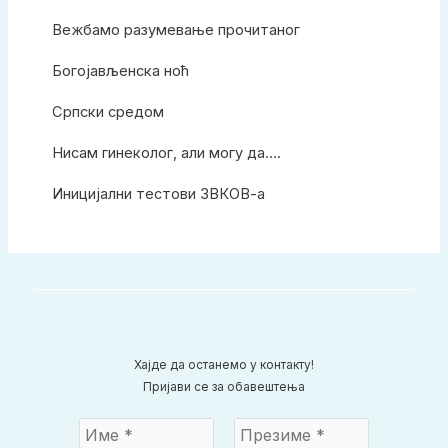
Вежбамо разумевање прочитаног
Богојављенска ноћ
Српски средом
Нисам гинеколог, али могу да….
Иницијални тестови ЗВКОВ-а
Хајде да останемо у контакту!
Пријави се за обавештења