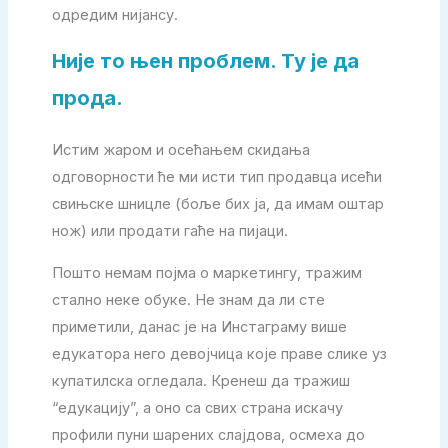
одредим нијансу.
Није то њен проблем. Ту је да
прода.
Истим жаром и осећањем скидања
одговорности ће ми исти тип продавца исећи
свињске шницле (боље бих ја, да имам оштар
нож) или продати гаће на пијаци.
Пошто немам појма о маркетингу, тражим
стално неке обуке. Не знам да ли сте
приметили, данас је на Инстаграму више
едукатора него девојчица које праве слике уз
купатилска огледала. Кренеш да тражиш
“едукацију”, а оно са свих страна искачу
профили пуни шарених слајдова, осмеха до