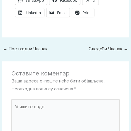
WhatsApp
Facebook
X
LinkedIn
Email
Print
←
Претходни Чланак
Следећи Чланак
→
Оставите коментар
Ваша адреса е-поште неће бити објављена.
Неопходна поља су означена
*
Упишите
овде