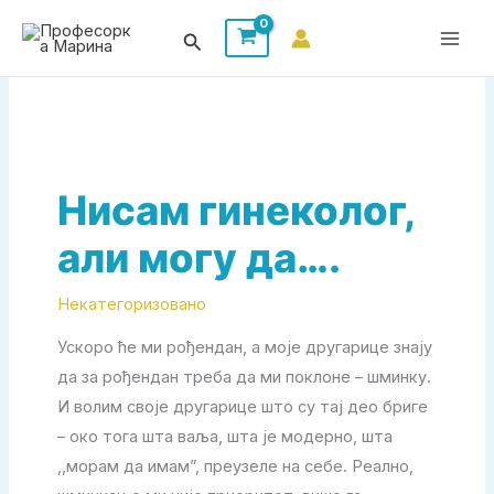
Пређи
Претрага
на
садржај
Нисам гинеколог,
али могу да….
Некатегоризовано
Ускоро ће ми рођендан, а моје другарице знају
да за рођендан треба да ми поклоне – шминку.
И волим своје другарице што су тај део бриге
– око тога шта ваља, шта је модерно, шта
,,морам да имам”, преузеле на себе. Реално,