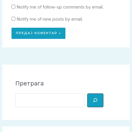
Notify me of follow-up comments by email.
Notify me of new posts by email.
Претрага
П
р
е
т
р