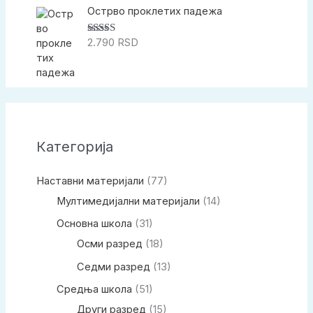
Острво проклетих падежа
2.790
RSD
Оцењено са
5.00
од 5
Категорија
Наставни материјали
(77)
Мултимедијални материјали
(14)
Основна школа
(31)
Осми разред
(18)
Седми разред
(13)
Средња школа
(51)
Други разред
(15)