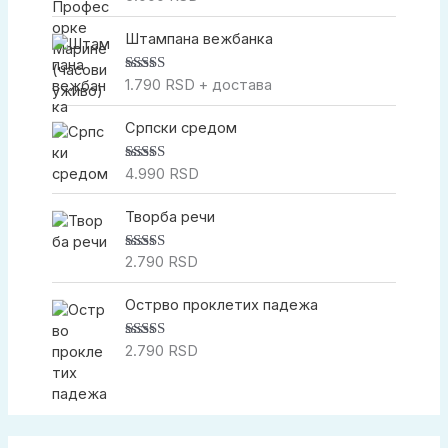
5.00
од 5
Штампана вежбанка
1.790
RSD
+ достава
Оцењено са
5.00
од 5
Српски средом
4.990
RSD
Оцењено са
5.00
од 5
Творба речи
2.790
RSD
Оцењено са
5.00
од 5
Острво проклетих падежа
2.790
RSD
Оцењено са
5.00
од 5