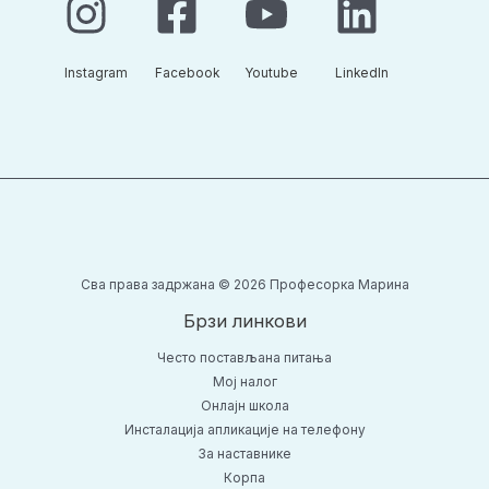
Instagram​
Facebook​
Youtube​
LinkedIn​
Сва права задржана © 2026 Професорка Марина
Брзи линкови
Често постављана питања
Moj налог
Онлајн школа
Инсталација апликације на телефону
За наставнике
Корпа