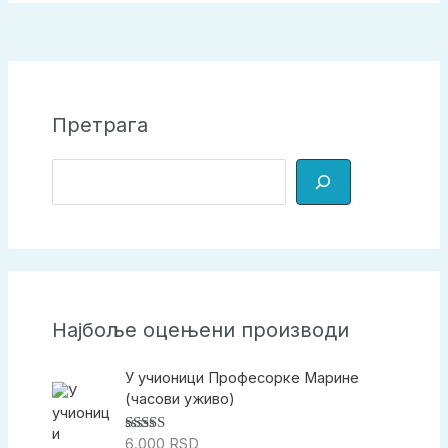
Претрага
П
р
е
т
р
а
Најбоље оцењени производи
г
а
У учионици Професорке Марине
(часови уживо)
6.000
RSD
Оцењено са