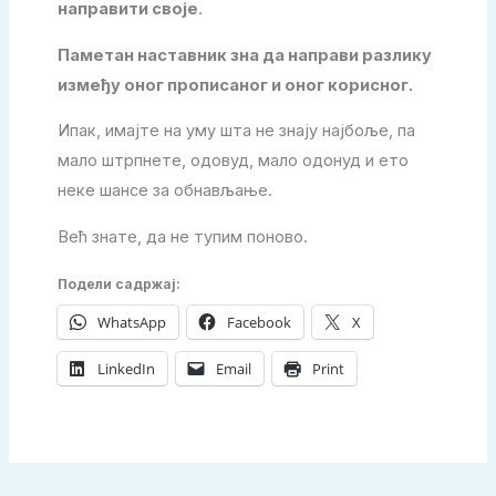
направити своје
.
Паметан наставник зна да направи разлику
између оног прописаног и оног корисног.
Ипак, имајте на уму шта не знају најбоље, па
мало штрпнете, одовуд, мало одонуд и ето
неке шансе за обнављање.
Већ знате, да не тупим поново.
Подели садржај:
WhatsApp
Facebook
X
LinkedIn
Email
Print