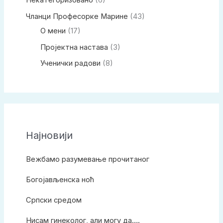
Некатегоризовано
(6)
Чланци Професорке Марине
(43)
О мени
(17)
Пројектна настава
(3)
Ученички радови
(8)
Најновији
Вежбамо разумевање прочитаног
Богојављенска ноћ
Српски средом
Нисам гинеколог, али могу да….