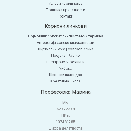
Услови коришћења
Политика приватности
Контакт
Корисни линкови
Појмовник српских лингвистичких термина
Антологија српске књижевности
Виртуелни музеј српског језика
Пројекат Растко
Електронски речници
Унбокс
Школски календар
Креативна школа
Професорка Марина
МБ:
62772379
ПИБ:
107481795
Шифра делатности: