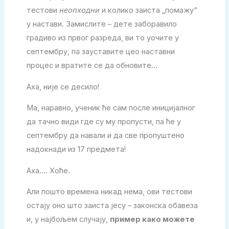
тестови
неопходни
и колико заиста „помажу“
у настави. Замислите – дете заборавило
градиво из првог разреда, ви то уочите у
септембру, па зауставите цео наставни
процес и вратите се да обновите…
Аха, није се десило!
Ма, наравно, ученик ће сам после иницијалног
да тачно види где су му пропусти, па ће у
септембру да навали и да све пропуштено
надокнади из 17 предмета!
Аха…. Хоће.
Али пошто времена никад нема, ови тестови
остају оно што заиста јесу – законска обавеза
и, у најбољем случају,
пример како можете