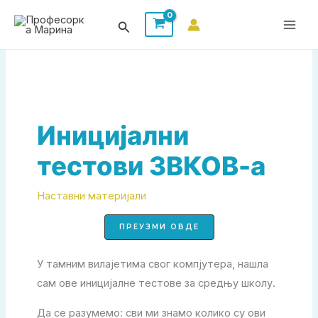
Пређи
Претрага
на
садржај
Иницијални
тестови ЗВКОВ-а
Наставни материјали
ПРЕУЗМИ ОВДЕ
У тамним вилајетима свог компјутера, нашла
сам ове иницијалне тестове за средњу школу.
Да се разумемо: сви ми знамо колико су ови