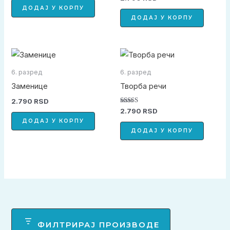
5.00
ДОДАЈ У КОРПУ
од 5
ДОДАЈ У КОРПУ
6. разред
6. разред
Заменице
Творба речи
2.790
RSD
Оцењено са
2.790
RSD
5.00
ДОДАЈ У КОРПУ
од 5
ДОДАЈ У КОРПУ
ФИЛТРИРАЈ ПРОИЗВОДЕ