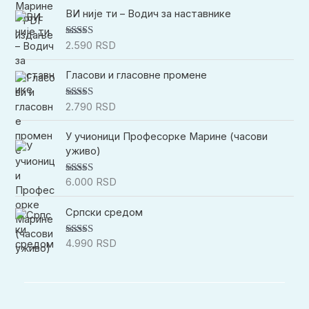
5
ВИ није ти – Водич за наставнике
2.590
RSD
Оцењено са
5.00
од 5
Гласови и гласовне промене
2.790
RSD
Оцењено са
5.00
од 5
У учионици Професорке Марине (часови
уживо)
6.000
RSD
Оцењено са
5.00
од 5
Српски средом
4.990
RSD
Оцењено са
5.00
од 5