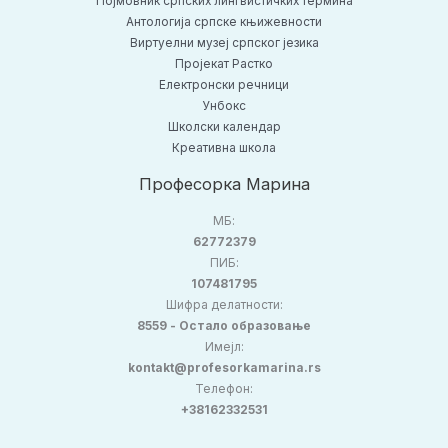
Појмовник српских лингвистичких термина
Антологија српске књижевности
Виртуелни музеј српског језика
Пројекат Растко
Електронски речници
Унбокс
Школски календар
Креативна школа
Професорка Марина
МБ:
62772379
ПИБ:
107481795
Шифра делатности:
8559 - Остало образовање
Имејл:
kontakt@profesorkamarina.rs
Телефон:
+38162332531