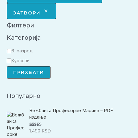
ЗАТВОРИ
Филтери
Категорија
К
6. разред
а
Курсеви
т
ПРИХВАТИ
е
г
Популарно
о
р
Вежбанка Професорке Марине – PDF
и
издање
ј
1.490
RSD
а
Оцењено
са
4.94
од