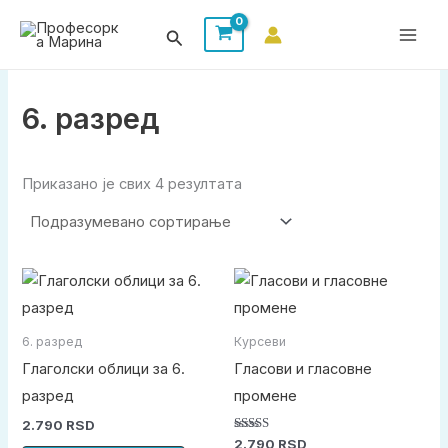
Пређи
Претрага
на
садржај
6. разред
Приказано је свих 4 резултата
6. разред
Курсеви
Глаголски облици за 6.
Гласови и гласовне
разред
промене
2.790
RSD
Оцењено са
2.790
RSD