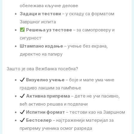
обележава кључне делове
Задаци и тестови
– у складу са форматом
Завршног испита
Решења уз тестове
– за самопроверу и
сигурност
Штампано издање
– учење без екрана,
директно на папиру
Зашто је ова Вежбанка посебна?
Визуелно учење
– боје и мапе ума чине
градиво лакшим за памћење
Активна припрема
– дете не учи пасивно,
већ активно решава и подвлачи
Испитни формат
– тестови као на Завршном
Бестселер
– најтраженији материјал за
припрему ученика осмог разреда