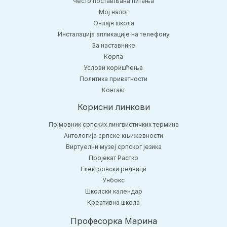
Често постављана питања
Moj налог
Онлајн школа
Инсталација апликације на телефону
За наставнике
Корпа
Услови коришћења
Политика приватности
Контакт
Корисни линкови
Појмовник српских лингвистичких термина
Антологија српске књижевности
Виртуелни музеј српског језика
Пројекат Растко
Електронски речници
Унбокс
Школски календар
Креативна школа
Професорка Марина