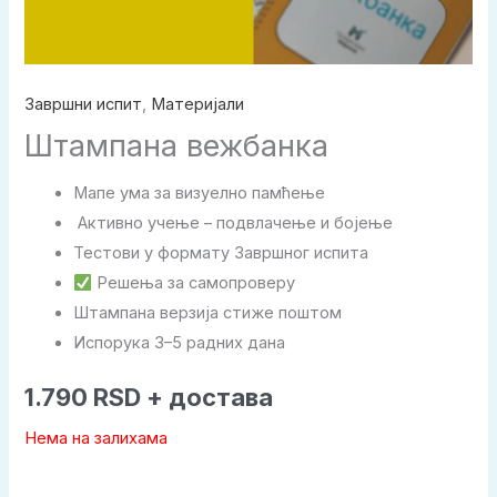
Завршни испит
,
Материјали
Штампана вежбанка
Мапе ума за визуелно памћење
️ Активно учење – подвлачење и бојење
Тестови у формату Завршног испита
Решења за самопроверу
Штампана верзија стиже поштом
Испорука 3–5 радних дана
1.790
RSD
+ достава
Нема на залихама