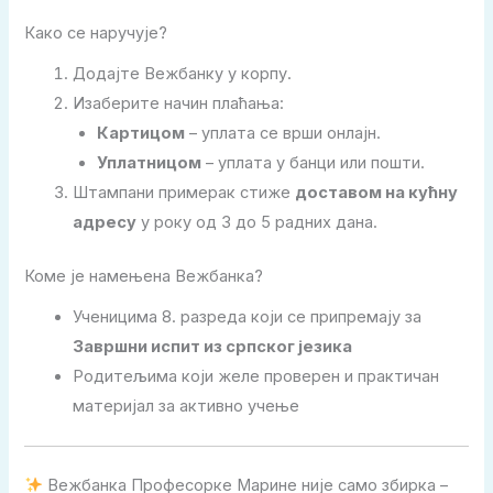
Како се наручује?
Додајте Вежбанку у корпу.
Изаберите начин плаћања:
Картицом
– уплата се врши онлајн.
Уплатницом
– уплата у банци или пошти.
Штампани примерак стиже
доставом на кућну
адресу
у року од 3 до 5 радних дана.
Коме је намењена Вежбанка?
Ученицима 8. разреда који се припремају за
Завршни испит из српског језика
Родитељима који желе проверен и практичан
материјал за активно учење
Вежбанка Професорке Марине није само збирка –