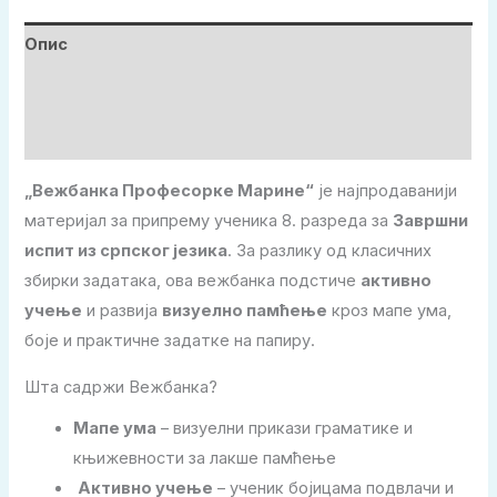
Опис
Додатне информације
Рецензије (3)
„Вежбанка Професорке Марине“
је најпродаванији
материјал за припрему ученика 8. разреда за
Завршни
испит из српског језика
. За разлику од класичних
збирки задатака, ова вежбанка подстиче
активно
учење
и развија
визуелно памћење
кроз мапе ума,
боје и практичне задатке на папиру.
Шта садржи Вежбанка?
Мапе ума
– визуелни прикази граматике и
књижевности за лакше памћење
️
Активно учење
– ученик бојицама подвлачи и