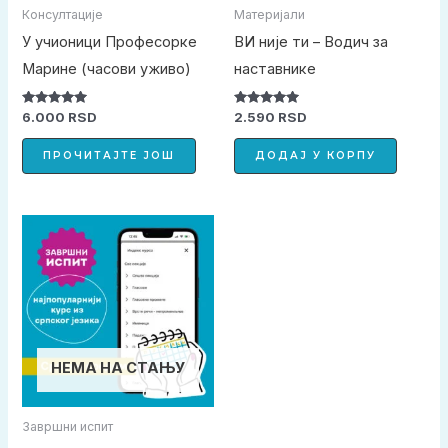
Консултације
Материјали
У учионици Професорке
ВИ није ти – Водич за
Марине (часови уживо)
наставнике
Оцењено са
Оцењено са
6.000
RSD
2.590
RSD
5.00
5.00
од 5
од 5
ПРОЧИТАЈТЕ ЈОШ
ДОДАЈ У КОРПУ
НЕМА НА СТАЊУ
Завршни испит