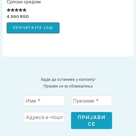
Српски средом
Оцењено са
4.990
RSD
5.00
од 5
ПРОЧИТАЈТЕ ЈОШ
Хајде да останемо у контакту!
Пријави се за обавештења