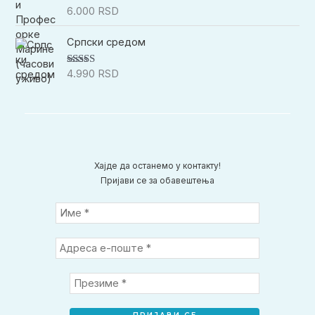
6.000
RSD
Оцењено са
5.00
од 5
Српски средом
4.990
RSD
Оцењено са
5.00
од 5
Хајде да останемо у контакту!
Пријави се за обавештења