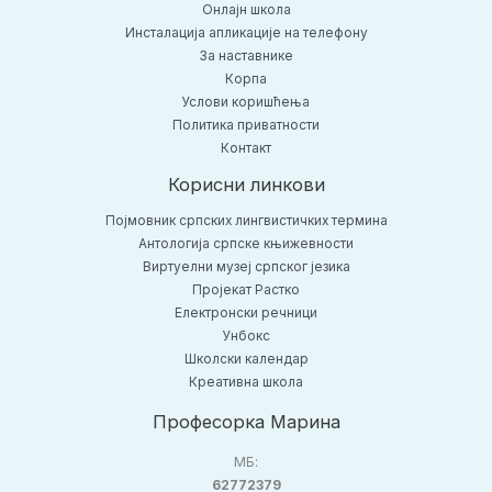
Онлајн школа
Инсталација апликације на телефону
За наставнике
Корпа
Услови коришћења
Политика приватности
Контакт
Корисни линкови
Појмовник српских лингвистичких термина
Антологија српске књижевности
Виртуелни музеј српског језика
Пројекат Растко
Електронски речници
Унбокс
Школски календар
Креативна школа
Професорка Марина
МБ:
62772379