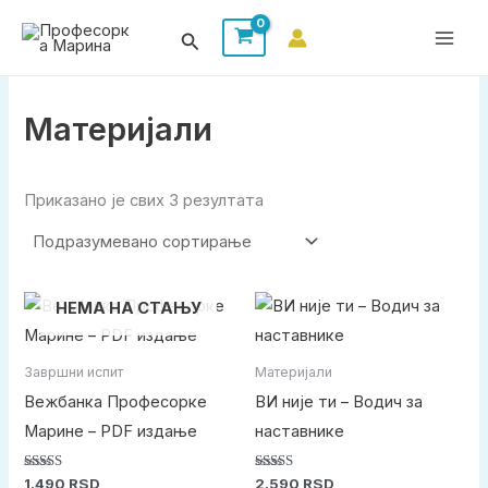
Пређи
Претрага
на
садржај
Материјали
Приказано је свих 3 резултата
НЕМА НА СТАЊУ
Завршни испит
Материјали
Вежбанка Професорке
ВИ није ти – Водич за
Марине – PDF издање
наставнике
Оцењено са
Оцењено са
1.490
RSD
2.590
RSD