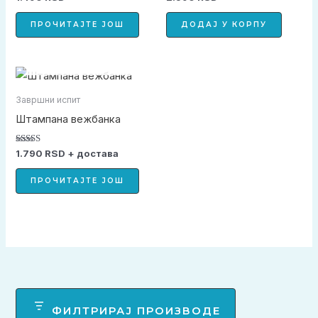
4.94
5.00
од 5
од 5
ПРОЧИТАЈТЕ ЈОШ
ДОДАЈ У КОРПУ
НЕМА НА СТАЊУ
Завршни испит
Штампана вежбанка
Оцењено са
1.790
RSD
+ достава
5.00
од 5
ПРОЧИТАЈТЕ ЈОШ
ФИЛТРИРАЈ ПРОИЗВОДЕ