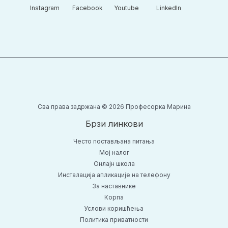
Instagram​
Facebook​
Youtube​
LinkedIn​
Сва права задржана © 2026 Професорка Марина
Брзи линкови
Често постављана питања
Moj налог
Онлајн школа
Инсталација апликације на телефону
За наставнике
Корпа
Услови коришћења
Политика приватности