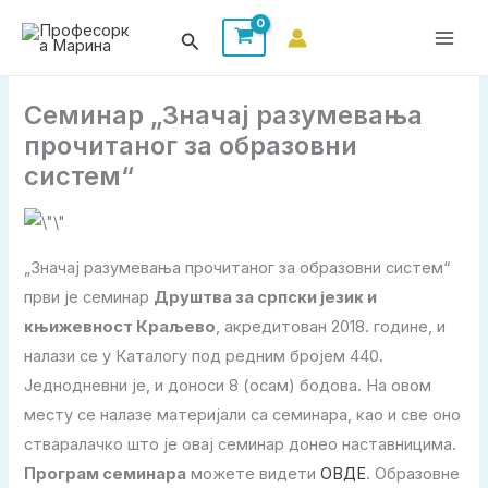
Пређи
Претрага
на
садржај
Семинар „Значај разумевања
прочитаног за образовни
систем“
„Значај разумевања прочитаног за образовни систем“
први је семинар
Друштва за српски језик и
књижевност Краљево
, акредитован 2018. године, и
налази се у Каталогу под редним бројем 440.
Једнодневни је, и доноси 8 (осам) бодова. На овом
месту се налазе материјали са семинара, као и све оно
стваралачко што је овај семинар донео наставницима.
Програм семинара
можете видети
ОВДЕ
. Образовне