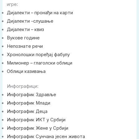
игре:
Дијалекти – пронађи на карти
Дијалекти -слушање
Дијалекти – квиз
Вукове године
Непознате речи
Хронолошки поређај фабулу
Милионер – глаголски облици
Облици казивања
Инфографици:
Инфографик Здравље
Инфографик Млади
Инфографик Деца
Инфографик ИКТ у Србији
Инфографик Жене у Србији
Инфографик Сунчана јесен живота