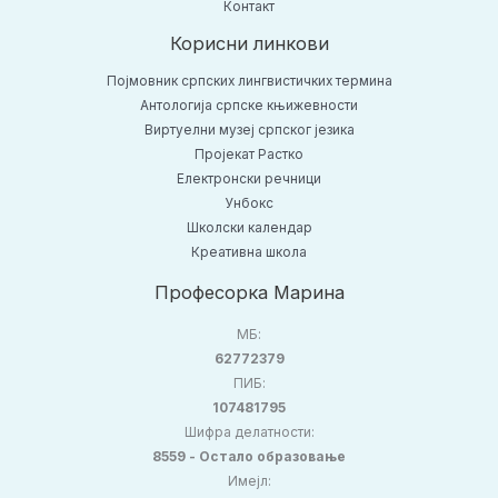
Контакт
Корисни линкови
Појмовник српских лингвистичких термина
Антологија српске књижевности
Виртуелни музеј српског језика
Пројекат Растко
Електронски речници
Унбокс
Школски календар
Креативна школа
Професорка Марина
МБ:
62772379
ПИБ:
107481795
Шифра делатности:
8559 - Остало образовање
Имејл: