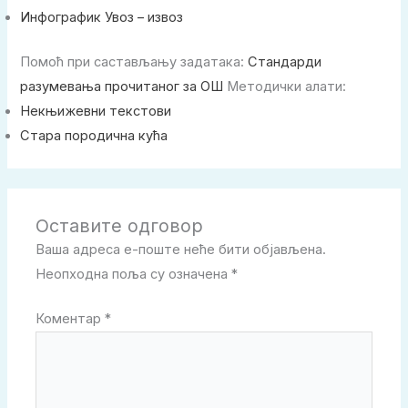
Инфографик Увоз – извоз
Помоћ при састављању задатака:
Стандарди
разумевања прочитаног за ОШ
Методички алати:
Некњижевни текстови
Стара породична кућа
Оставите одговор
Ваша адреса е-поште неће бити објављена.
Неопходна поља су означена
*
Коментар
*