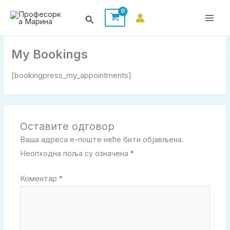
Пређи
Претрага
на
садржај
My Bookings
[bookingpress_my_appointments]
Оставите одговор
Ваша адреса е-поште неће бити објављена.
Неопходна поља су означена
*
Коментар
*