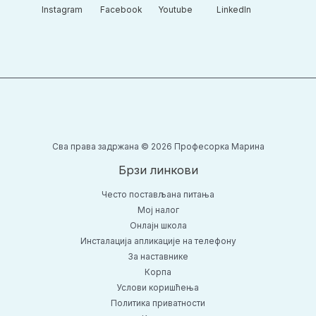
Instagram​
Facebook​
Youtube​
LinkedIn​
Сва права задржана © 2026 Професорка Марина
Брзи линкови
Често постављана питања
Moj налог
Онлајн школа
Инсталација апликације на телефону
За наставнике
Корпа
Услови коришћења
Политика приватности