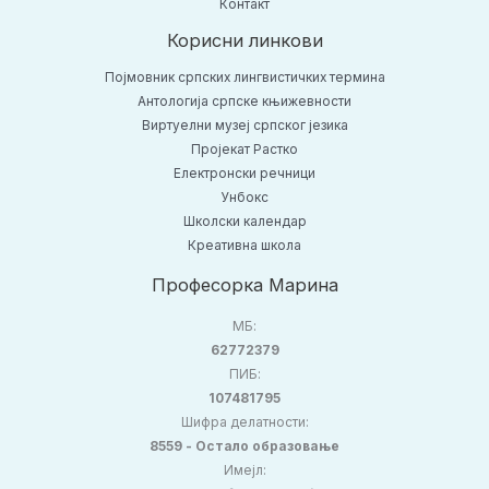
Контакт
Корисни линкови
Појмовник српских лингвистичких термина
Антологија српске књижевности
Виртуелни музеј српског језика
Пројекат Растко
Електронски речници
Унбокс
Школски календар
Креативна школа
Професорка Марина
МБ:
62772379
ПИБ:
107481795
Шифра делатности:
8559 - Остало образовање
Имејл: