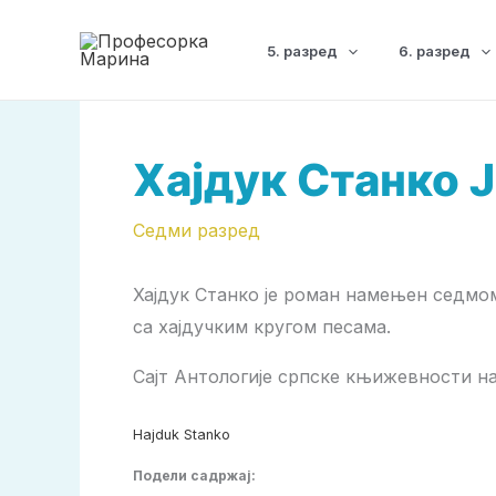
Пређи
на
5. разред
6. разред
садржај
Хајдук Станко 
Седми разред
Хајдук Станко је роман намењен седмом
са хајдучким кругом песама.
Сајт Антологије српске књижевности нам
Hajduk Stanko
Подели садржај: