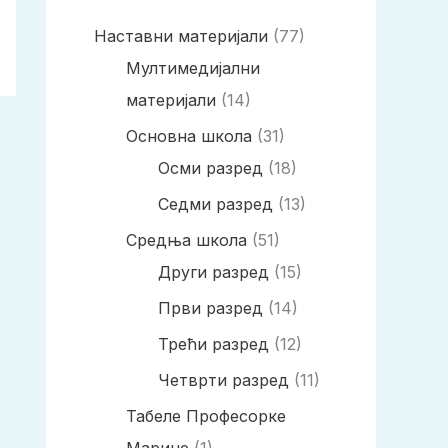
Наставни материјали
(77)
Мултимедијални
материјали
(14)
Основна школа
(31)
Осми разред
(18)
Седми разред
(13)
Средња школа
(51)
Други разред
(15)
Први разред
(14)
Трећи разред
(12)
Четврти разред
(11)
Табеле Професорке
Марине
(1)