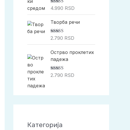
Оцењено са
4.990
RSD
5.00
од 5
Творба речи
Оцењено са
2.790
RSD
5.00
од 5
Острво проклетих
падежа
Оцењено са
2.790
RSD
5.00
од 5
Категорија