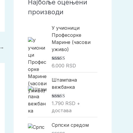
Најбоље оцењени
г
производи
а
У учионици
Професорке
Марине (часови
→
уживо)
Оцењено са
6.000
RSD
5.00
од 5
Штампана
вежбанка
Оцењено са
1.790
RSD
+
5.00
од 5
достава
Српски средом