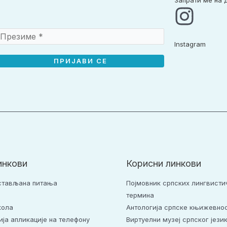
Запрати ме на
Instagram​
инкови
Корисни линкови
стављана питања
Појмовник српских лингвисти
термина
кола
Антологија српске књижевно
ија апликације на телефону
Виртуелни музеј српског јези