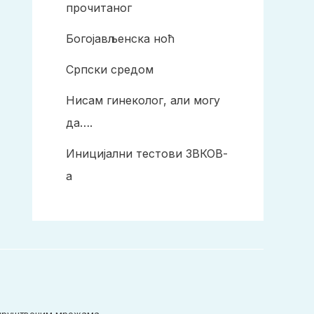
прочитаног
Богојављенска ноћ
Српски средом
Нисам гинеколог, али могу
да….
Иницијални тестови ЗВКОВ-
а