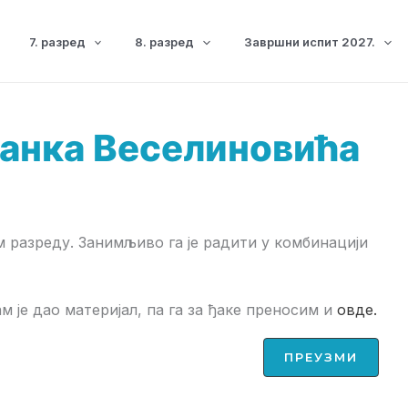
7. разред
8. разред
Завршни испит 2027.
Јанка Веселиновића
 разреду. Занимљиво га је радити у комбинацији
 је дао материјал, па га за ђаке преносим и
овде.
ПРЕУЗМИ