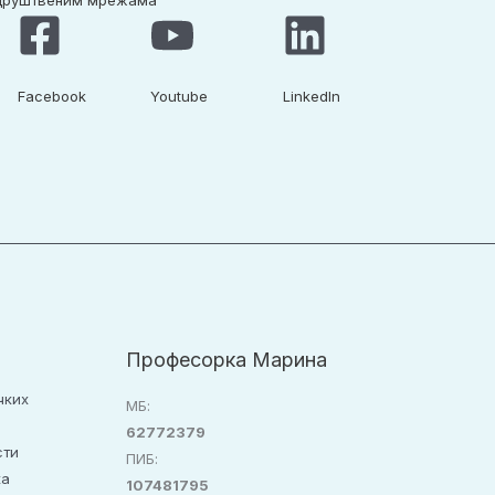
 друштвеним мрежама
Facebook​
Youtube​
LinkedIn​
Професорка Марина
чких
МБ:
62772379
сти
ПИБ:
ка
107481795