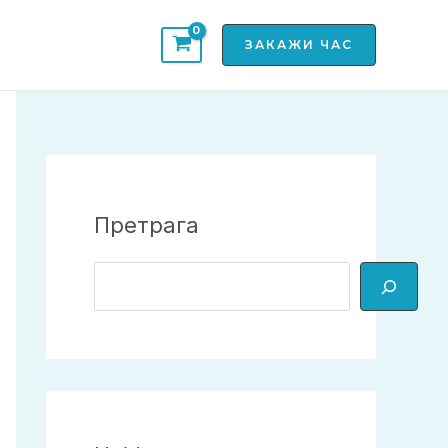
ЗАКАЖИ ЧАС
Претрага
П
р
е
т
р
а