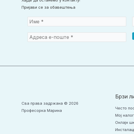
Хајде да останемо у контакту!
Пријави се за обавештења
Брзи л
Сва права задржана © 2026
Често по
Професорка Марина
Moj налог
Онлајн ш
Инсталац