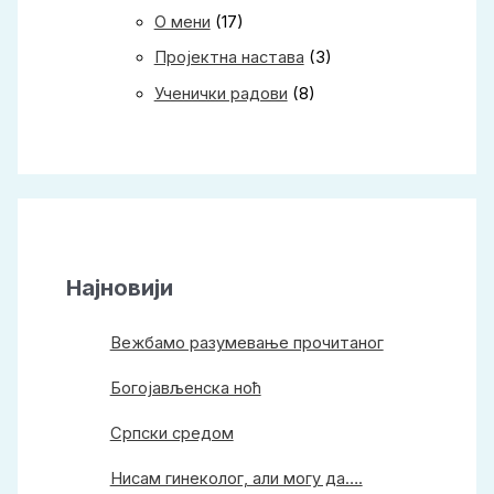
О мени
(17)
Пројектна настава
(3)
Ученички радови
(8)
Најновији
Вежбамо разумевање прочитаног
Богојављенска ноћ
Српски средом
Нисам гинеколог, али могу да….