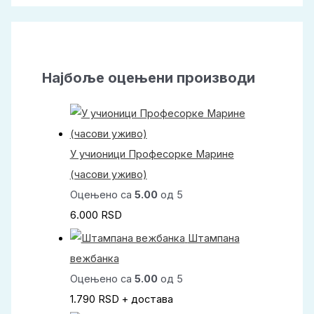
Најбоље оцењени производи
У учионици Професорке Марине
(часови уживо)
Оцењено са
5.00
од 5
6.000
RSD
Штампана
вежбанка
Оцењено са
5.00
од 5
1.790
RSD
+ достава