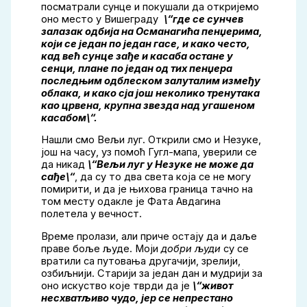
посматрали сунце и покушали да откријемо
оно место у Вишеграду
\“где се сунчев
залазак одбија на Османагића пенџерима,
који се један по један гасе, и како често,
кад већ сунце зађе и касаба остане у
сенци, плане по један од тих пенџера
последњим одблеском залуталим између
облака, и како сја још неколико тренутака
као црвена, крупна звезда над угашеном
касабом\“.
Нашли смо Вељи луг. Открили смо и Незуке,
још на часу, уз помоћ Гугл-мапа, уверили се
да никад
\“Вељи луг у Незуке не може да
сађе\“
, да су то два света која се не могу
помирити, и да је њихова граница тачно на
том месту одакле је Фата Авдагина
полетела у вечност.
Време пролази, али приче остају да и даље
праве боље људе. Моји
добри људи
су
се
вратили са путовања другачији, зрелији,
озбиљнији. Старији за један дан и мудрији за
оно искуство које тврди да је
\“живот
несхватљиво чудо, јер се непрестано