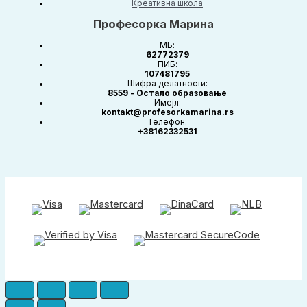
Креативна школа
Професорка Марина
МБ:
62772379
ПИБ:
107481795
Шифра делатности:
8559 - Остало образовање
Имејл:
kontakt@profesorkamarina.rs
Телефон:
+38162332531