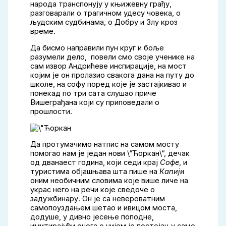
народа транспонују у књижевну грађу,
разговарали о трагичном удесу човека, о
људским судбинама, о Добру и Злу кроз
време.
Да бисмо направили пун круг и боље
разумели дело, повели смо своје ученике на
сам извор Андрићеве инспирације, на мост
којим је он пролазио свакога дана на путу до
школе, на софу поред које је застајкивао и
понекад по три сата слушао приче
Вишеграђана који су приповедали о
прошлости.
Да протумачимо натпис на самом мосту
помогао нам је један нови \“Ћоркан\“, дечак
од дванаест година, који седи крај
Софе
, и
туристима објашњава шта пише на
Капији
оним необичним словима које више личе на
украс него на речи које сведоче о
задужбинару. Он је са невероватним
самопоуздањем шетао и ивицом моста,
додуше, у дивно јесење поподне,