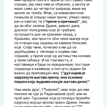
имитирајући онога о чијем је постојању само
слушао, јер како нам је објаснио, у школу је
ишао само до четвртог разреда, више му
школе не треба. Ипак, са невероватном
пажњом је слушао наше приче, упијао сваку
реч и памтио те
\“приче и причања\“
, јер,
да ли због зелене Дрине, дивног дана,
доконог поподнева које је требало
потрошити док не кренемо назад, у
Краљево, или просто због неке магије која
се отвори кад седнеш на камене блокове
који
Софу
чине, почесмо и ми да се
удубљујемо у легенде о којима смо
слушали, у приче које од детињства носимо
у свом сећању. И на том месту, и
наставници и ђаци се изједначише, посташе
слушаоци и казивачи, и оно што једино би
важно да приповедач има
\“дух којим је
надахнута његова прича, она основна
порука коју људима казује његово дело\“.
Наш мали друг, \“Ћоркан\“, није знао да нам
покаже ни где је Радисављев гроб, али ни
гроб шех-Турханије који је погинуо бранећи
каурској војсци пролаз преко Дрине. Нисмо
га ни сами могли наћи , мада нам је ГПС