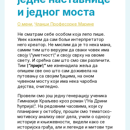
и једног моста
О мени
,
Чланци Професорке Марине
Не сматрам себе особом која лепо пише.
Увек кажем да сам бољи интерпретатор
него креатор. Не мислим да је то нека мана,
самим тим што верујем да сваки човек има
своју \“уметност\“ и своју сврху на овоме
свету. И срећна сам што смо сви различити.
Тим
\“прије\“
ме изненадила жеља да
опишем све оно што сам доживела на
путовању са својим ђацима, на оном
чувеном мосту који има нека чаробна
дејства, очигледно.
Провели смо још једну генерацију ученика
Гимназије Краљево кроз роман \“На Дрини
ћуприја\“. На редовним часовима, који су
планирани у октобру, прошли смо тематско-
мотивску анализу овог дела, учили о односу
историје и књижевности, видели како се
историјска грађа, али и легенде и митови три