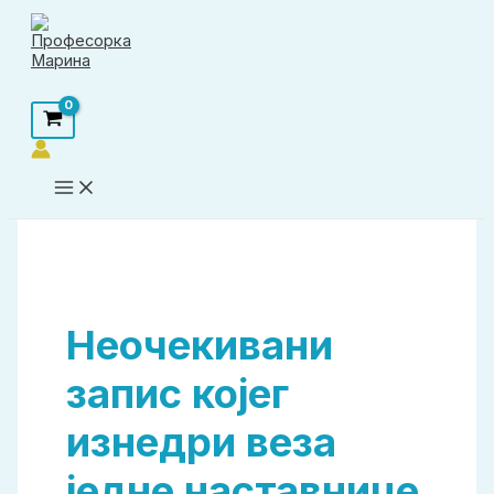
Пређи
на
садржај
Претрага
Неочекивани
запис којег
изнедри веза
једне наставнице