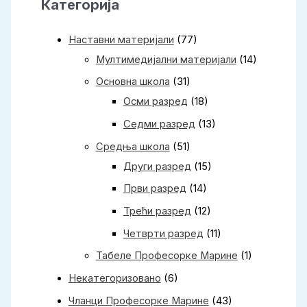
Категорија
Наставни материјали
(77)
Мултимедијални материјали
(14)
Основна школа
(31)
Осми разред
(18)
Седми разред
(13)
Средња школа
(51)
Други разред
(15)
Први разред
(14)
Трећи разред
(12)
Четврти разред
(11)
Табеле Професорке Марине
(1)
Некатегоризовано
(6)
Чланци Професорке Марине
(43)