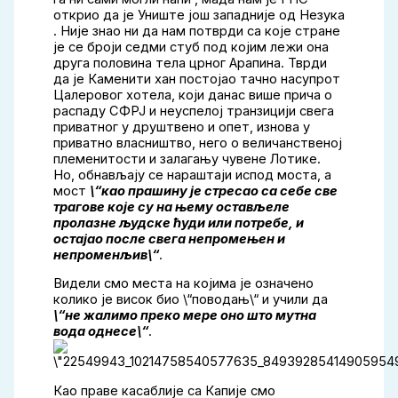
открио да је Униште још западније од Незука
. Није знао ни да нам потврди са које стране
је се броји седми стуб под којим лежи она
друга половина тела црног Арапина. Тврди
да је Каменити хан постојао тачно насупрот
Цалеровог хотела, који данас више прича о
распаду СФРЈ и неуспелој транзицији свега
приватног у друштвено и опет, изнова у
приватно власништво, него о величанственој
племенитости и залагању чувене Лотике.
Но, обнављају се нараштаји испод моста, а
мост
\“као прашину је стресао са себе све
трагове које су на њему остављеле
пролазне људске ћуди или потребе, и
остајао после свега непромењен и
непроменљив\“
.
Видели смо места на којима је означено
колико је висок био \“поводањ\“ и учили да
\“не жалимо преко мере оно што мутна
вода однесе\“
.
Као праве касаблије са Капије смо