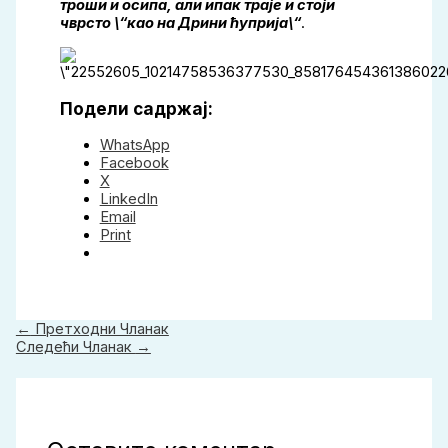
троши и осипа, али ипак траје и стоји
чврсто \“као на Дрини ћуприја\“
.
Подели садржај:
WhatsApp
Facebook
X
LinkedIn
Email
Print
←
Претходни Чланак
Следећи Чланак
→