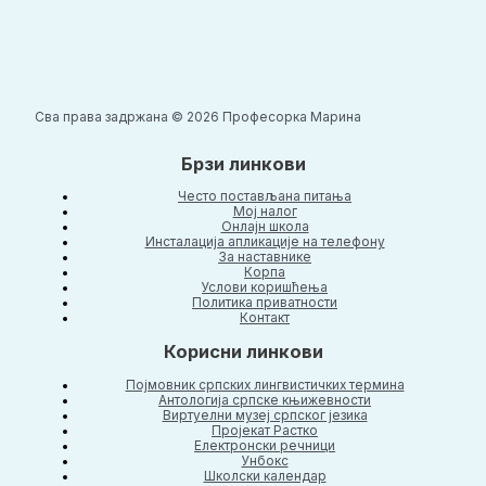
Сва права задржана © 2026 Професорка Марина
Брзи линкови
Често постављана питања
Moj налог
Онлајн школа
Инсталација апликације на телефону
За наставнике
Корпа
Услови коришћења
Политика приватности
Контакт
Корисни линкови
Појмовник српских лингвистичких термина
Антологија српске књижевности
Виртуелни музеј српског језика
Пројекат Растко
Електронски речници
Унбокс
Школски календар