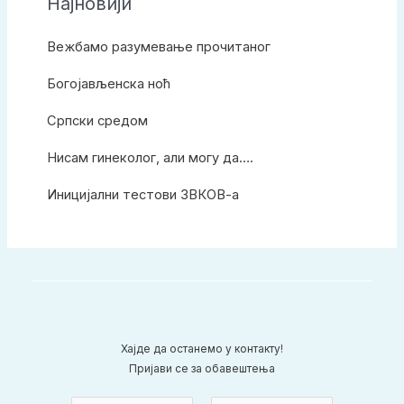
Најновији
Вежбамо разумевање прочитаног
Богојављенска ноћ
Српски средом
Нисам гинеколог, али могу да….
Иницијални тестови ЗВКОВ-а
Хајде да останемо у контакту!
Пријави се за обавештења