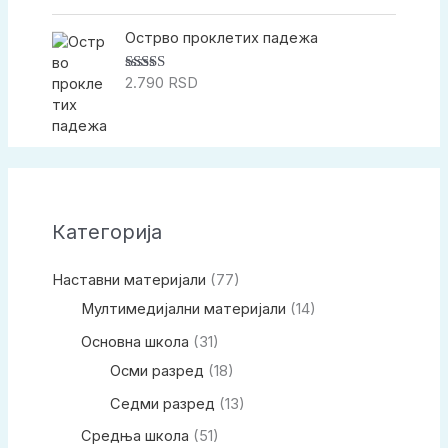
5.00
од 5
Острво проклетих падежа
2.790
RSD
Оцењено са
5.00
од 5
Категорија
Наставни материјали
(77)
Мултимедијални материјали
(14)
Основна школа
(31)
Осми разред
(18)
Седми разред
(13)
Средња школа
(51)