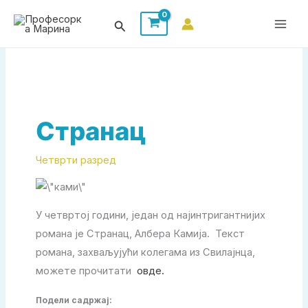
Пређи
Претрага
на
садржај
Странац
Четврти разред
У четвртој години, један од најинтригантнијих
романа је Странац, Албера Камија. Текст
романа, захваљујући колегама из Свилајнца,
можете прочитати
овде.
Подели садржај: