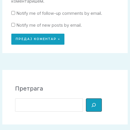
коментаришем.
Notify me of follow-up comments by email.
Notify me of new posts by email.
Претрага
П
р
е
т