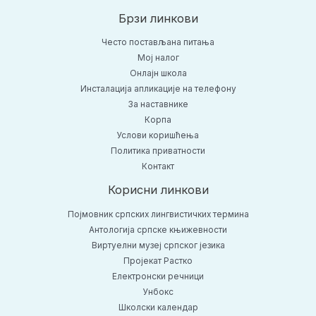
Брзи линкови
Често постављана питања
Moj налог
Онлајн школа
Инсталација апликације на телефону
За наставнике
Корпа
Услови коришћења
Политика приватности
Контакт
Корисни линкови
Појмовник српских лингвистичких термина
Антологија српске књижевности
Виртуелни музеј српског језика
Пројекат Растко
Електронски речници
Унбокс
Школски календар