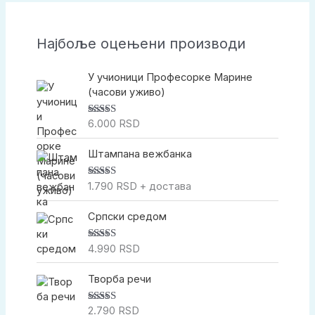
р
а
Најбоље оцењени производи
г
а
У учионици Професорке Марине
(часови уживо)
6.000
RSD
Оцењено са
5.00
од 5
Штампана вежбанка
1.790
RSD
+ достава
Оцењено са
5.00
од 5
Српски средом
4.990
RSD
Оцењено са
5.00
од 5
Творба речи
2.790
RSD
Оцењено са